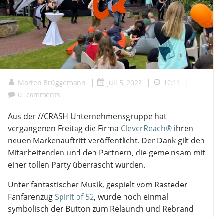
|
|
|
Marten Brüggemann
Juli 5, 2022
10:11
0
comments
Aus der //CRASH Unternehmensgruppe hat
vergangenen Freitag die Firma
CleverReach®
ihren
neuen Markenauftritt veröffentlicht. Der Dank gilt den
Mitarbeitenden und den Partnern, die gemeinsam mit
einer tollen Party überrascht wurden.
Unter fantastischer Musik, gespielt vom Rasteder
Fanfarenzug
Spirit of 52
, wurde noch einmal
symbolisch der Button zum Relaunch und Rebrand