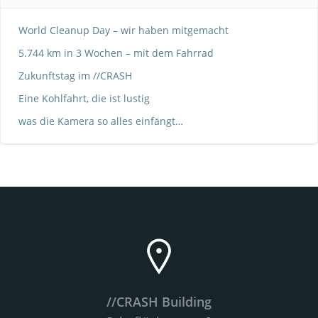
World Cleanup Day – wir haben mitgemacht
5.744 km in 3 Wochen – mit dem Fahrrad
Zukunftstag im //CRASH
Eine Kohlfahrt, die ist lustig
was die Kamera so alles einfängt…
//CRASH Building