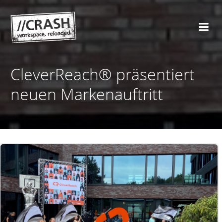
Zum
Inhalt
springen
CleverReach® präsentiert
neuen Markenauftritt