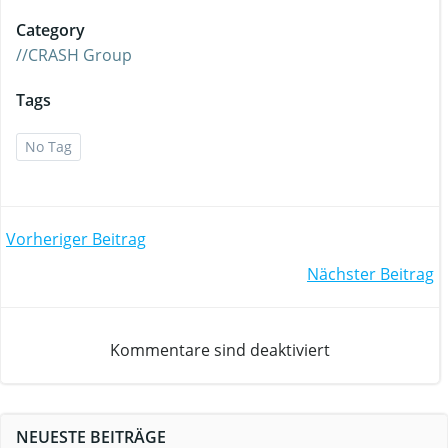
Category
//CRASH Group
Tags
No Tag
Beitrags-
Vorheriger Beitrag
Beitrags-
Nächster Beitrag
Navigation
Navigation
Kommentare sind deaktiviert
NEUESTE BEITRÄGE