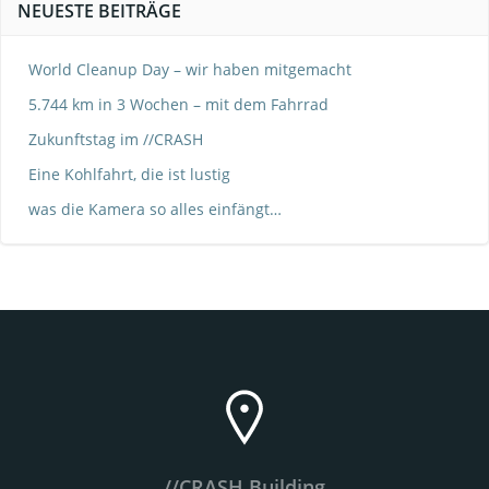
NEUESTE BEITRÄGE
World Cleanup Day – wir haben mitgemacht
5.744 km in 3 Wochen – mit dem Fahrrad
Zukunftstag im //CRASH
Eine Kohlfahrt, die ist lustig
was die Kamera so alles einfängt…
//CRASH Building