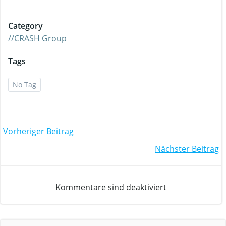
Category
//CRASH Group
Tags
No Tag
Beitrags-
Vorheriger Beitrag
Beitrags-
Nächster Beitrag
Navigation
Navigation
Kommentare sind deaktiviert