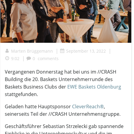
|
|
Marten Brüggemann
September 13, 2022
|
9:02
0
comments
Vergangenen Donnerstag hat bei uns im //CRASH
Building die 20. Baskets Unternehmerrunde des
Baskets Business Clubs der
EWE Baskets Oldenburg
stattgefunden.
Geladen hatte Hauptsponsor
CleverReach
®
,
seinerseits Teil der //CRASH Unternehmensgruppe.
Geschäftsführer Sebastian Strzelecki gab spannende
Einblicke in die Unternehmenskultur und die im