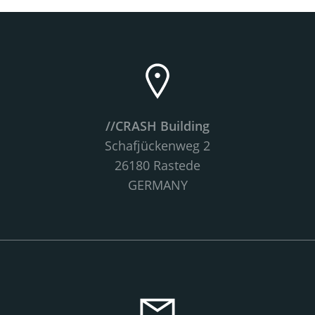
//CRASH Building
Schafjückenweg 2
26180 Rastede
GERMANY