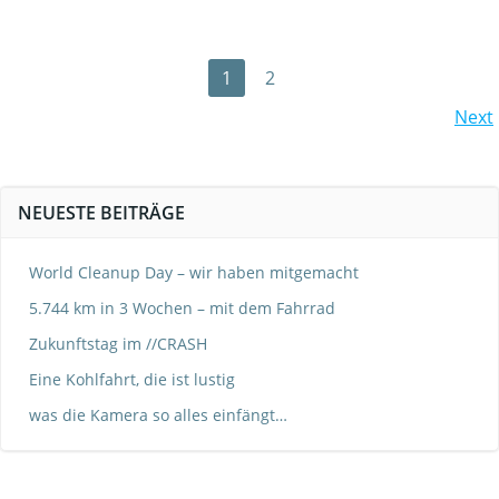
Posts
Page
Page
1
2
Posts
Next
navigation
navigation
NEUESTE BEITRÄGE
World Cleanup Day – wir haben mitgemacht
5.744 km in 3 Wochen – mit dem Fahrrad
Zukunftstag im //CRASH
Eine Kohlfahrt, die ist lustig
was die Kamera so alles einfängt…